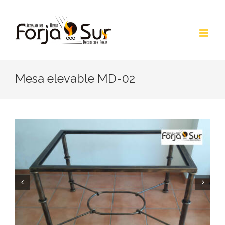
Saltar
al
contenido
Mesa elevable MD-02

